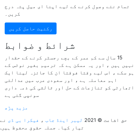
تمام نئے وصول کرنے کے لیے اپنا ای میل پتہ درج
کریں۔
رکنیت حاصل کریں
شرائط و ضوابط
15 سال سے کم عمر کے بچے رجسٹر کرنے کے حقدار
نہیں ہیں ، اور یہ ممکن ہے کہ ترمیم بغیر نوٹس کے
ہو سکے ، اس لیے وقتا فوقتا ان کا جائزہ لینا ایک
اہم معاملہ ہے ، اور سعودی عرب میں عدالتی
اتھارٹی کو تنازعات کے حل اور ثالثی کی ذمہ داری
سونپی گئی ہے
مزید پڑھ
حق اشاعت © 2021
لیبر اینڈ جاب
،
فیکرا بی ڈی
نے
تیار کیا۔ جملہ حقوق محفوظ ہیں.