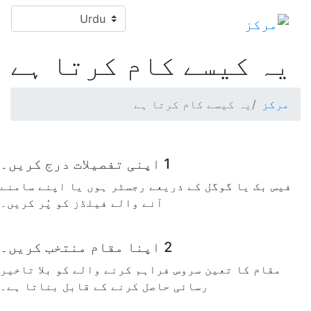
ip
Select your language
to
in
یہ کیسے کام کرتا ہے
nt
مرکز
یہ کیسے کام کرتا ہے
1
اپنی تفصیلات درج کریں۔
فیس بک یا گوگل کے ذریعے رجسٹر ہوں یا اپنے سامنے
آنے والے فیلڈز کو پُر کریں۔
2
اپنا مقام منتخب کریں۔
مقام کا تعین سروس فراہم کرنے والے کو بلا تاخیر
رسائی حاصل کرنے کے قابل بناتا ہے۔